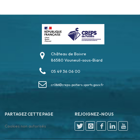
Château de Boivre
86580 Vouneuil-sous-Biard
05 49 36 06 00
cr086
creps-poitiers.sports.gouv.fr
PARTAGEZ CETTE PAGE
REJOIGNEZ-NOUS
Cookies non autorisés